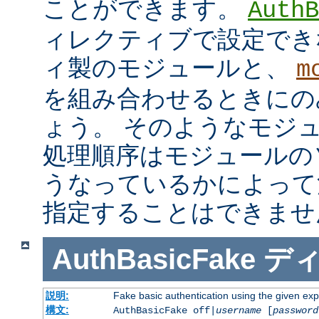
ことができます。
AuthB
ィレクティブで設定でき
ィ製のモジュールと、
m
を組み合わせるときにの
ょう。 そのようなモジ
処理順序はモジュールの
うなっているかによって
指定することはできませ
AuthBasicFake
デ
説明:
Fake basic authentication using the given e
構文:
AuthBasicFake off|
username
[
password