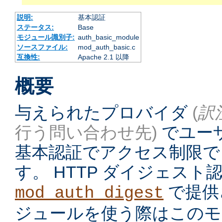
説明:
基本認証
ステータス:
Base
モジュール識別子:
auth_basic_module
ソースファイル:
mod_auth_basic.c
互換性:
Apache 2.1 以降
概要
与えられたプロバイダ
(
訳
行う問い合わせ先)
でユーザ
基本認証でアクセス制限で
す。 HTTP ダイジェス
で提供
mod_auth_digest
ジュールを使う際はこのモ