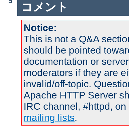
コメント
Notice:
This is not a Q&A sect
should be pointed towar
documentation or serve
moderators if they are 
invalid/off-topic. Quest
Apache HTTP Server shou
IRC channel, #httpd, on 
mailing lists
.