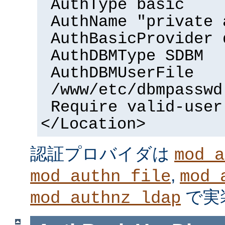
AuthType basic
AuthName "private 
AuthBasicProvider 
AuthDBMType SDBM
AuthDBMUserFile
/www/etc/dbmpasswd
Require valid-user
</Location>
認証プロバイダは
mod_a
,
mod_authn_file
mod_
で実
mod_authnz_ldap