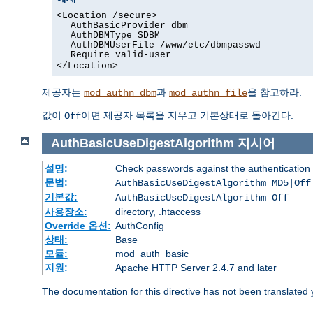
<Location /secure>
AuthBasicProvider dbm
AuthDBMType SDBM
AuthDBMUserFile /www/etc/dbmpasswd
Require valid-user
</Location>
제공자는
과
을 참고하라.
mod_authn_dbm
mod_authn_file
값이
이면 제공자 목록을 지우고 기본상태로 돌아간다.
Off
AuthBasicUseDigestAlgorithm
지시어
설명:
Check passwords against the authentication pr
문법:
AuthBasicUseDigestAlgorithm MD5|Off
기본값:
AuthBasicUseDigestAlgorithm Off
사용장소:
directory, .htaccess
Override 옵션:
AuthConfig
상태:
Base
모듈:
mod_auth_basic
지원:
Apache HTTP Server 2.4.7 and later
The documentation for this directive has not been translated 