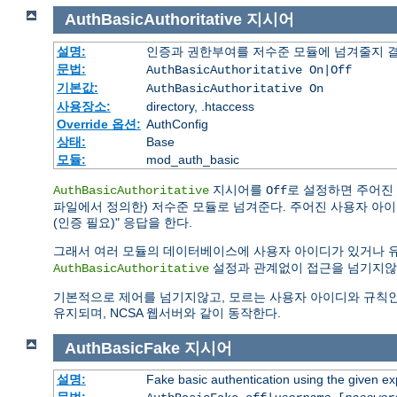
AuthBasicAuthoritative
지시어
설명:
인증과 권한부여를 저수준 모듈에 넘겨줄지 
문법:
AuthBasicAuthoritative On|Off
기본값:
AuthBasicAuthoritative On
사용장소:
directory, .htaccess
Override 옵션:
AuthConfig
상태:
Base
모듈:
mod_auth_basic
지시어를
로 설정하면 주어진
AuthBasicAuthoritative
Off
파일에서 정의한) 저수준 모듈로 넘겨준다. 주어진 사용자 아이디나 
(인증 필요)" 응답을 한다.
그래서 여러 모듈의 데이터베이스에 사용자 아이디가 있거나 
설정과 관계없이 접근을 넘기지않
AuthBasicAuthoritative
기본적으로 제어를 넘기지않고, 모르는 사용자 아이디와 규칙인 경우 "
유지되며, NCSA 웹서버와 같이 동작한다.
AuthBasicFake
지시어
설명:
Fake basic authentication using the given 