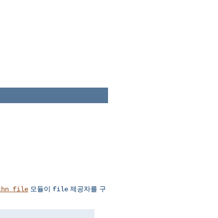
모듈이
제공자를 구
thn_file
file