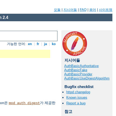
모듈
|
지시어들
|
FAQ
|
용어
|
사이트맵
 2.4
가능한 언어:
en
|
fr
|
ja
|
ko
지시어들
AuthBasicAuthoritative
AuthBasicFake
AuthBasicProvider
AuthBasicUseDigestAlgorithm
Bugfix checklist
httpd changelog
Known issues
ion은
가 제공한
mod_auth_digest
Report a bug
참고