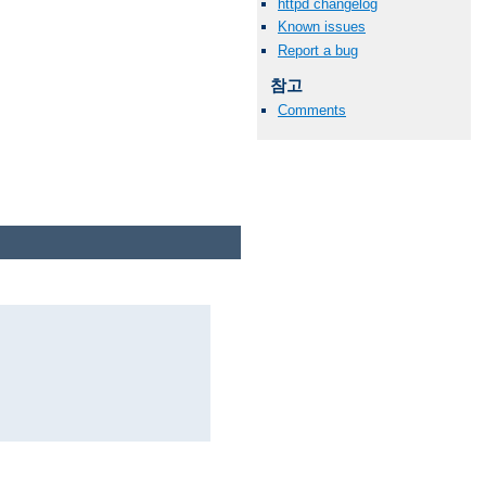
httpd changelog
Known issues
Report a bug
참고
Comments