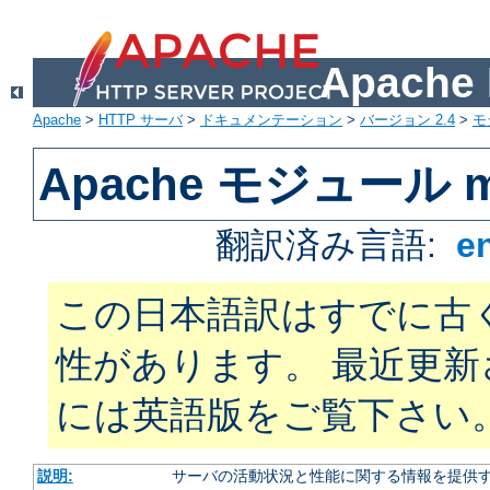
Apach
Apache
>
HTTP サーバ
>
ドキュメンテーション
>
バージョン 2.4
>
モ
Apache モジュール mo
翻訳済み言語:
e
この日本語訳はすでに古
性があります。 最近更
には英語版をご覧下さい
説明:
サーバの活動状況と性能に関する情報を提供