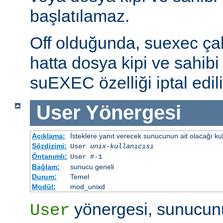
başlatılamaz.
Off olduğunda, suexec çalış
hatta dosya kipi ve sahibi 
suEXEC özelliği iptal edili
User
Yönergesi
Açıklama:
İsteklere yanıt verecek sunucunun ait olacağı kulla
Sözdizimi:
User
unix-kullanıcısı
Öntanımlı:
User #-1
Bağlam:
sunucu geneli
Durum:
Temel
Modül:
mod_unixd
yönergesi, sunucunu
User