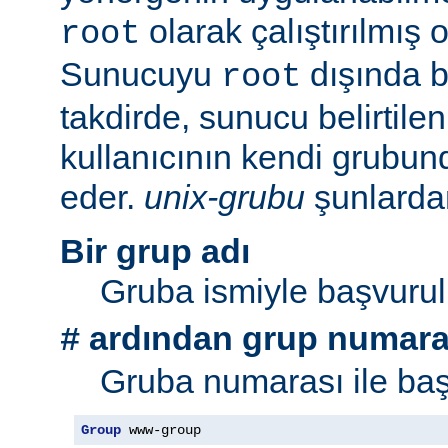
olarak çalıştırılmış 
root
Sunucuyu
dışında bi
root
takdirde, sunucu belirtil
kullanıcının kendi grubu
eder.
unix-grubu
şunlardan 
Bir grup adı
Gruba ismiyle başvurul
ardından grup numara
#
Gruba numarası ile baş
Group
 www-group