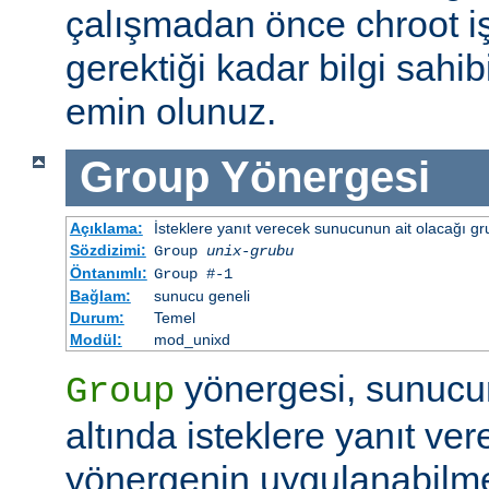
çalışmadan önce chroot i
gerektiği kadar bilgi sah
emin olunuz.
Group
Yönergesi
Açıklama:
İsteklere yanıt verecek sunucunun ait olacağı gru
Sözdizimi:
Group
unix-grubu
Öntanımlı:
Group #-1
Bağlam:
sunucu geneli
Durum:
Temel
Modül:
mod_unixd
yönergesi, sunucu
Group
altında isteklere yanıt ver
yönergenin uygulanabilme