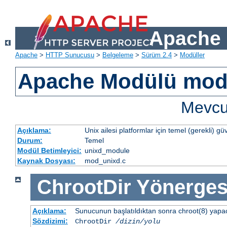
Apache 
Apache
>
HTTP Sunucusu
>
Belgeleme
>
Sürüm 2.4
>
Modüller
Apache Modülü mod
Mevcut
Açıklama:
Unix ailesi platformlar için temel (gerekli) güv
Durum:
Temel
Modül Betimleyici:
unixd_module
Kaynak Dosyası:
mod_unixd.c
ChrootDir
Yönerges
Açıklama:
Sunucunun başlatıldıktan sonra chroot(8) yapacağ
Sözdizimi:
ChrootDir
/dizin/yolu