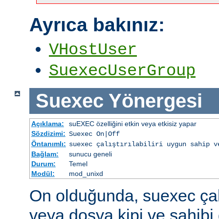
Ayrıca bakınız:
VHostUser
SuexecUserGroup
Suexec
Yönergesi
Açıklama:
suEXEC özelliğini etkin veya etkisiz yapar
Sözdizimi:
Suexec On|Off
Öntanımlı:
suexec çalıştırılabiliri uygun sahip v
Bağlam:
sunucu geneli
Durum:
Temel
Modül:
mod_unixd
On olduğunda, suexec çalış
veya dosya kipi ve sahibi