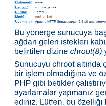
Öntanımlı:
none
Bağlam:
sunucu geneli
Durum:
Temel
Modül:
mod_unixd
Uyumluluk:
Apache HTTP Sunucusunun 2.2.10 and laterve so
Bu yönerge sunucuya başl
ağdan gelen istekleri ka
belirtilen dizine
chroot(8)
y
Sunucuyu chroot altında ç
bir işlem olmadığına ve ö
PHP gibi betikler çalıştırı
ayarlamalar yapmanız ger
ediniz. Lütfen, bu özelliğ