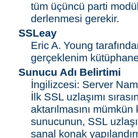
tüm üçüncü parti modül
derlenmesi gerekir.
SSLeay
Eric A. Young tarafınd
gerçeklenim kütüphane
Sunucu Adı Belirtimi
İngilizcesi: Server Na
İlk SSL uzlaşımı sıras
aktarılmasını mümkün kı
sunucunun, SSL uzlaşım
sanal konak yapılandır