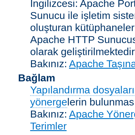
İngilizcesi: Apache Po
Sunucu ile işletim sist
oluşturan kütüphaneler
Apache HTTP Sunucusun
olarak geliştirilmektedir
Bakınız:
Apache Taşınab
Bağlam
Yapılandırma dosyaları
yönerge
lerin bulunması
Bakınız:
Apache Yönerge
Terimler