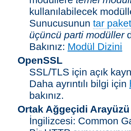
kullanılabilecek modü
Sunucusunun
tar paket
üçüncü parti modüller
d
Bakınız:
Modül Dizini
OpenSSL
SSL/TLS için açık kayna
Daha ayrıntılı bilgi için
bakınız.
Ortak Ağgeçidi Arayüzü
İngilizcesi: Common Ga