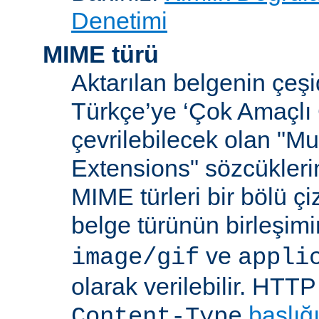
Denetimi
MIME türü
Aktarılan belgenin çeşi
Türkçe’ye ‘Çok Amaçlı 
çevrilebilecek olan "Mu
Extensions" sözcüklerin
MIME türleri bir bölü çiz
belge türünün birleşim
ve
image/gif
appli
olarak verilebilir. HTT
başlığ
Content-Type