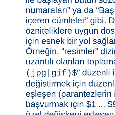
numaraları” ya da “Baş 
içeren cümleler” gibi. D
özniteliklere uygun do
için esnek bir yol sağl
Örneğin, “resimler” dizi
uzantılı olanları toplama
” düzenli i
(jpg|gif)$
değiştirmek için düzenli
eşleşen (parantezlerin
başvurmak için $1 ... $9
özel değişkeni eşleşen 