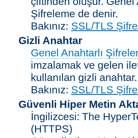
çiftinden oluşur. Genel
Şifreleme de denir.
Bakınız:
SSL/TLS Şifre
Gizli Anahtar
Genel Anahtarlı Şifrel
imzalamak ve gelen ilet
kullanılan gizli anahtar.
Bakınız:
SSL/TLS Şifre
Güvenli Hiper Metin Ak
İngilizcesi: The HyperT
(HTTPS)