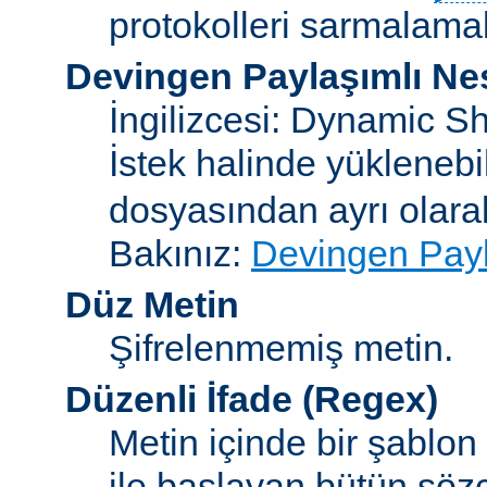
protokolleri sarmalamakt
Devingen Paylaşımlı Ne
İngilizcesi: Dynamic S
İstek halinde yükleneb
dosyasından ayrı olar
Bakınız:
Devingen Payl
Düz Metin
Şifrelenmemiş metin.
Düzenli İfade
(Regex)
Metin içinde bir şablon
ile başlayan bütün sözc