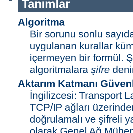
Tanımlar
Algoritma
Bir sorunu sonlu sayı
uygulanan kurallar küme
içermeyen bir formül. Ş
algoritmalara
şifre
denir
Aktarım Katmanı Güvenl
İngilizcesi: Transport 
TCP/IP ağları üzerinden
doğrulamalı ve şifreli y
olarak Genel Ağ Mühen