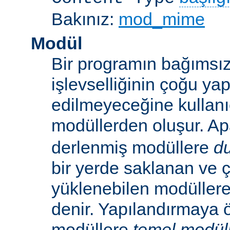
Bakınız:
mod_mime
Modül
Bir programın bağımsız
işlevselliğinin çoğu ya
edilmeyeceğine kullanıc
modüllerden oluşur. A
derlenmiş modüllere
d
bir yerde saklanan ve ç
yüklenebilen modüller
denir. Yapılandırmaya ö
modüllere
temel modül