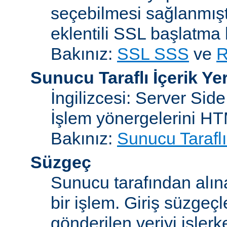
seçebilmesi sağlanmışt
eklentili SSL başlatma
Bakınız:
SSL SSS
ve
R
Sunucu Taraflı İçerik Ye
İngilizcesi: Server Sid
İşlem yönergelerini H
Bakınız:
Sunucu Taraflı
Süzgeç
Sunucu tarafından alın
bir işlem. Giriş süzgeç
gönderilen veriyi işler