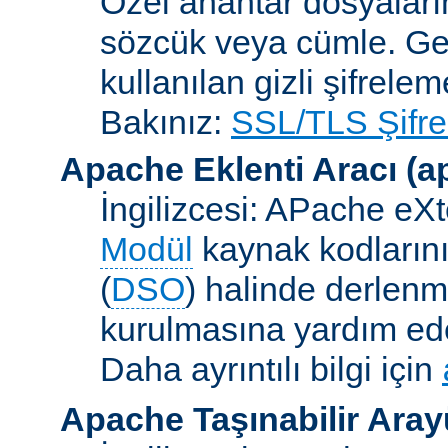
Özel anahtar dosyaların
sözcük veya cümle. Ge
kullanılan gizli şifrele
Bakınız:
SSL/TLS Şifre
Apache Eklenti Aracı
(a
İngilizcesi: APache eXt
Modül
kaynak kodlarını
(
DSO
) halinde derlen
kurulmasına yardım eden
Daha ayrıntılı bilgi için
Apache Taşınabilir Ara