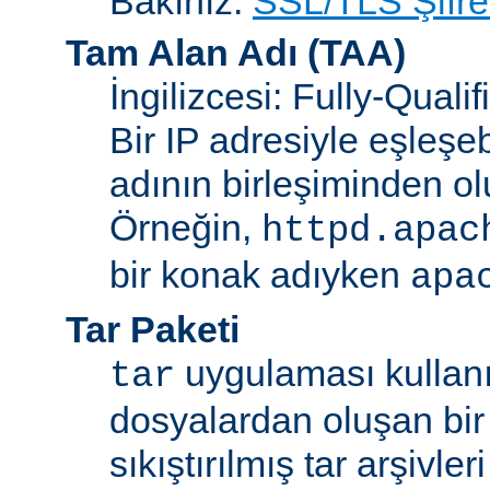
Bakınız:
SSL/TLS Şifre
Tam Alan Adı
(TAA)
İngilizcesi: Fully-Qua
Bir IP adresiyle eşleşeb
adının birleşiminden ol
Örneğin,
httpd.apac
bir konak adıyken
apa
Tar Paketi
uygulaması kullanıl
tar
dosyalardan oluşan bir
sıkıştırılmış tar arşivle