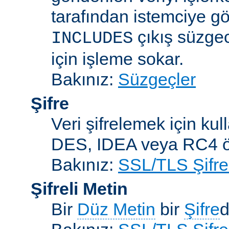
tarafından istemciye gö
çıkış süzgec
INCLUDES
için işleme sokar.
Bakınız:
Süzgeçler
Şifre
Veri şifrelemek için kul
DES, IDEA veya RC4 örn
Bakınız:
SSL/TLS Şifre
Şifreli Metin
Bir
Düz Metin
bir
Şifre
d