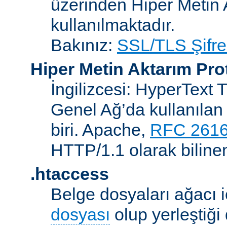
üzerinden Hiper Metin 
kullanılmaktadır.
Bakınız:
SSL/TLS Şifre
Hiper Metin Aktarım Pro
İngilizcesi: HyperText 
Genel Ağ’da kullanılan 
biri. Apache,
RFC 261
HTTP/1.1 olarak biline
.htaccess
Belge dosyaları ağacı iç
dosyası
olup yerleştiği 