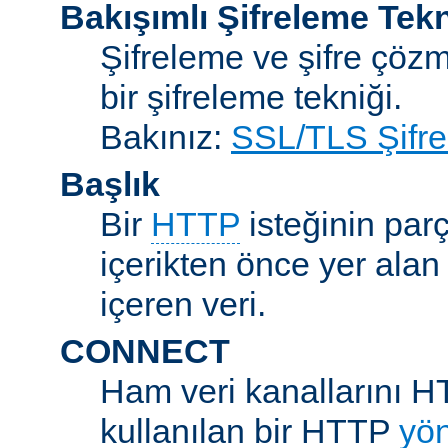
Bakışımlı Şifreleme Tekn
Şifreleme ve şifre çözme
bir şifreleme tekniği.
Bakınız:
SSL/TLS Şifre
Başlık
Bir
HTTP
isteğinin parç
içerikten önce yer alan
içeren veri.
CONNECT
Ham veri kanallarını H
kullanılan bir HTTP
yö