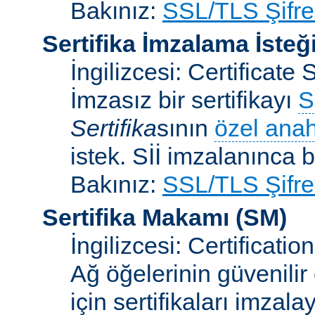
Bakınız:
SSL/TLS Şifre
Sertifika İmzalama İsteğ
İngilizcesi: Certificat
İmzasız bir sertifikayı
S
Sertifika
sının
özel anah
istek. Sİİ imzalanınca bi
Bakınız:
SSL/TLS Şifre
Sertifika Makamı
(SM)
İngilizcesi: Certificatio
Ağ öğelerinin güvenilir
için sertifikaları imzal