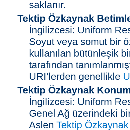
saklanır.
Tektip Özkaynak Betimle
İngilizcesi: Uniform Re
Soyut veya somut bir ö
kullanılan bütünleşik bi
tarafından tanımlanmışt
URI’lerden genellikle
U
Tektip Özkaynak Konuml
İngilizcesi: Uniform R
Genel Ağ üzerindeki bi
Aslen
Tektip Özkaynak 