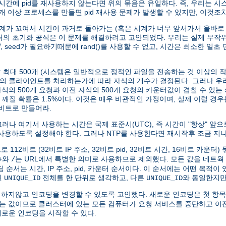
 시간에 pid를 재사용하지 않는다면 위의 묶음은 유일하다. 즉, 우리는 시
개 이상 프로세스를 만들면 pid 재사용 문제가 발생할 수 있지만, 이것조
계가 꼬여서 시간이 과거로 돌아가는 (혹은 시계가 너무 앞서가서 올바로
 카운터의 초기화 공식은 이 문제를 해결하려고 고안되었다. 우리는 실제 무
어
, seed가 필요하기때문에 rand()를 사용할 수 없고, 시간은 최소한 일
 최대 500개 (시스템은 일반적으로 정적인 파일을 전송하는 것 이상의 
큼의 클라이언트를 처리하는가에 따라 자식의 개수가 결정된다. 그러나 우
 자식의 500개 요청과 이전 자식의 500개 요청의 카운터값이 겹칠 수 있는
깨질 확률은 1.5%이다. 이것은 매우 비관적인 가정이며, 실제 이럴 경우
2비트로 만들어라.
나 여기서 사용하는 시간은 국제 표준시(UTC), 즉 시간이 "항상" 앞으로
사용하도록 설정해야 한다. 그러나 NTP를 사용한다면 재시작후 조금 지나
로 112비트 (32비트 IP 주소, 32비트 pid, 32비트 시간, 16비트 카운터
와
는 URL에서 특별한 의미로 사용하므로 제외했다. 모든 값을 네트
+
/
서는 시간, IP 주소, pid, 카운터 순서이다. 이 순서에는 어떤 목적이
된
전체를 한 단위로 생각하고, 다른
와 동일한지만
UNIQUE_ID
UNIQUE_ID
지않고 인코딩을 변경할 수 있도록 고안했다. 새로운 인코딩은 첫 항목
하는 값이므로 클러스터에 있는 모든 컴퓨터가 요청 서비스를 중단하고 이
로운 인코딩을 시작할 수 있다.