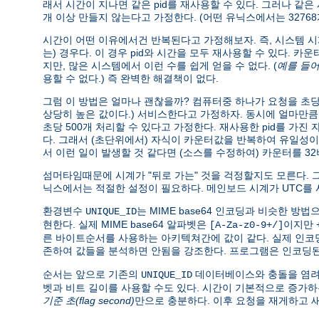
래서 시간이 지나면 같은 pid를 재사용할 수 있다. 그러나 같은
개 이상 만들지 않는다고 가정한다. (어떤 유닉스에서는 32768
시간이 어떤 이유에서건 반복된다고 가정해보자. 즉, 시스템 시
는) 경우다. 이 경우 pid와 시간을 모두 재사용할 수 있다.
지만, 많은 시스템에서 이런 수를 쉽게 얻을 수 없다. (
예를 들
용할 수 없다.) 즉 완벽한 해결책이 없다.
그럼 이 방법은 얼마나 괜찮을까? 컴퓨터중 하나가 요청을 초당
상당히 높은 값이다.) 서비스한다고 가정하자. 동시에 얼마만
초당 500개 처리할 수 있다고 가정한다. 재사용한 pid를 가진
다. 그래서 (초단위에서) 자식이 카운터값을 반복하여 유일성이 
서 이런 일이 발생할 것 같다면 (소스를 수정하여) 카운터를 3
섬머타임때문에 시계가 "뒤로 가는" 것을 걱정할지도 모른다. 그러
닉스에서는 적절한 설정이 필요하다. 메인보드 시계가 UTC를 
환경변수
는 MIME base64 인코딩과 비슷한 방법으
UNIQUE_ID
현한다. 실제 MIME base64 알파벳은
이지만
[A-Za-z0-9+/]
른 바이트순서를 사용하는 아키텍쳐간에 값이 같다. 실제 인코딩 순
존하여 값들을 분석하면 안됨을 강조한다. 프로그램은 인코딩
순서는 앞으로 기존의
데이터베이스와 충돌을 염려하
UNIQUE_ID
벳과 비트 길이를 사용할 수도 있다. 시간이 기본적으로 증가
기준 초(flag second)
만으로 충분하다. 이후 요청을 재게하고 새