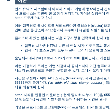
이론
먼저 유닉스 시스템에서 아파치 서버가 어떻게 동작하는지 간략히 
식 프로세스는 한번에 한 요청씩 처리한다. 자식은 실행중에 여
httpd 프로세스라고 한다.
여러 컴퓨터로 웹사이트를 서비스한다면 클러스터(cluster)라
간에 많은 통신없이 각 요청마다 우주에서 유일한 식별자를 만들
클러스터에 있는 컴퓨터는 다음 요구사항을 만족해야 한다. (컴
컴퓨터 시간은 NTP나 다른 네트웍 시간 프로토콜과 동
컴퓨터의 호스트명이 모두 다르다. 그래서 모듈이 호스트
운영체제에서 pid (프로세스 id)가 32비트에 들어간다고 가정
이런 가정하에 우리는 어떤 시점에서 클러스터의 어떤 컴퓨터에 있는 
세스의 pid만으로도 충분히 구별할 수 있다. 그래서 요청에 
시간을 구별하기위해 유닉스 시간(timestamp, 세계 표준시로 
65536까지 증가한다.
( ip_addr, pid, time_stamp, counter )
묶음
제를 해결해야 한다.
httpd 자식을 만들면 카운터는 ( 현재 밀리초 나누기 10 )
을 만들었다.) 유일한 식별자를 만들때 사용하는 시간은 웹서버
커널은 프로세스를 포크할때(fork) 각 프로세스에 pid를 할당하고