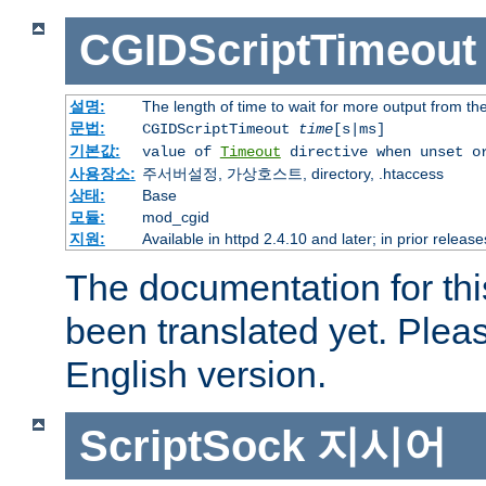
CGIDScriptTimeout
설명:
The length of time to wait for more output from t
문법:
CGIDScriptTimeout
time
[s|ms]
기본값:
value of
Timeout
directive when unset o
사용장소:
주서버설정, 가상호스트, directory, .htaccess
상태:
Base
모듈:
mod_cgid
지원:
Available in httpd 2.4.10 and later; in prior relea
The documentation for thi
been translated yet. Plea
English version.
ScriptSock
지시어