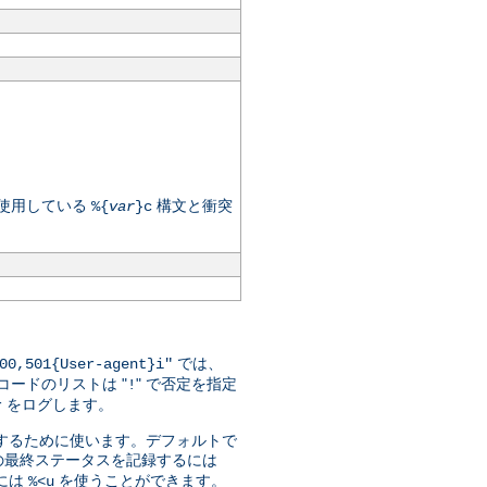
が使用している
構文と衝突
%{
var
}c
では、
00,501{User-agent}i"
ードのリストは "
" で否定を指定
!
をログします。
r
指定するために使います。デフォルトで
の最終ステータスを記録するには
には
を使うことができます。
%<u