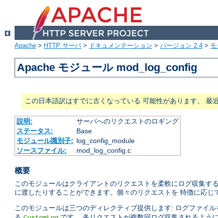
Apache
>
HTTP サーバ
>
ドキュメンテーション
>
バージョン 2.4
>
モ
Apache モジュール mod_log_config
この日本語訳はすでに古くなっている 可能性があります。 最
説明:
サーバへのリクエストのロギング
ステータス:
Base
モジュール識別子:
log_config_module
ソースファイル:
mod_log_config.c
概要
このモジュールはクライアントのリクエストを柔軟にログ収集する
に渡したりすることができます。個々のリクエストを 特徴に応じ
このモジュールは三つのディレクティブ提供します: ログファイ
る
です。 各リクエストが複数回ログ収集されるよう
CustomLog