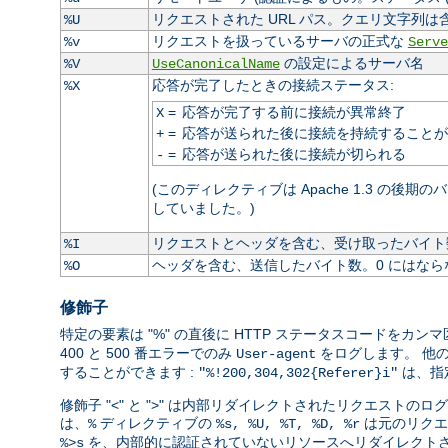
リクエストされた URL パス。クエリ文字列は
%U
リクエストを扱っているサーバの正式な
%v
Serve
の設定によるサーバ名
%V
UseCanonicalName
応答が完了したときの接続ステータス:
%X
=
応答が完了する前に接続が異常終了
X
=
応答が送られた後に接続を持続することが
+
=
応答が送られた後に接続が切られる
-
(このディレクティブは Apache 1.3 の後期
していました。)
リクエストとヘッダを含む、受け取ったバイト数
%I
ヘッダを含む、送信したバイト数。0 にはなら
%O
修飾子
特定の要素は "%" の直後に HTTP ステータスコードを
400 と 500 番エラーでのみ
をログします。 他
User-agent
することができます :
は、指
"%!200,304,302{Referer}i"
修飾子 "<" と ">" は内部リダイレクトされたリクエス
は、
ディレクティブの
は元のリクエ
%
%s, %U, %T, %D, %r
を、内部的に認証されていないリソースへリダイレクトさ
%>s