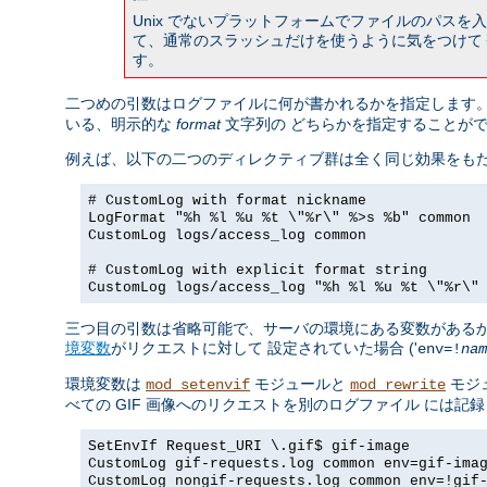
Unix でないプラットフォームでファイルのパス
て、通常のスラッシュだけを使うように気をつけて
す。
二つめの引数はログファイルに何が書かれるかを指定します。
いる、明示的な
format
文字列の どちらかを指定することが
例えば、以下の二つのディレクティブ群は全く同じ効果をもた
# CustomLog with format nickname
LogFormat "%h %l %u %t \"%r\" %>s %b" common
CustomLog logs/access_log common
# CustomLog with explicit format string
CustomLog logs/access_log "%h %l %u %t \"%r\"
三つ目の引数は省略可能で、サーバの環境にある変数があるか
境変数
がリクエストに対して 設定されていた場合 ('
env=!
nam
環境変数は
モジュールと
モジ
mod_setenvif
mod_rewrite
べての GIF 画像へのリクエストを別のログファイル には
SetEnvIf Request_URI \.gif$ gif-image
CustomLog gif-requests.log common env=gif-ima
CustomLog nongif-requests.log common env=!gif