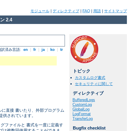
モジュール
|
ディレクティブ
|
FAQ
|
用語
|
サイトマップ
 2.4
翻訳済み言語:
en
|
fr
|
ja
|
ko
|
tr
トピック
カスタムログ書式
セキュリティに関して
ディレクティブ
BufferedLogs
CustomLog
GlobalLog
ルに直接 書いたり、外部プログラム
LogFormat
提供されています。
TransferLog
 ログファイルと 書式を一度に定義す
Bugfix checklist
ブは複数回使用することができま