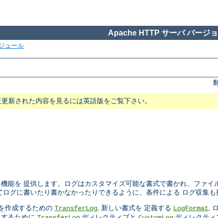
Apache HTTP サーバ バージョン
ジュール
近更新された内容を見るには英語版をご覧下さい。
機能を 提供します。ログはカスタマイズ可能な書式で書かれ、ファイ
てログに書いたり書かなかったりできるように、条件による ログ収集も
ルを作成するための
, 新しい書式を 定義する
,
TransferLog
LogFormat
にするために
ディレクティブと
ディレクティ
TransferLog
CustomLog