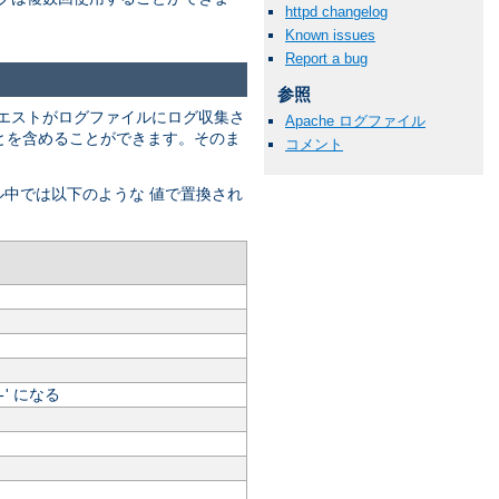
httpd changelog
Known issues
Report a bug
参照
エストがログファイルにログ収集さ
Apache ログファイル
" とを含めることができます。そのま
コメント
ル中では以下のような 値で置換され
' になる
-