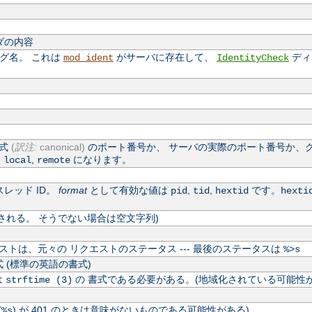
ダの内容
ログ名。 これは
がサーバに存在して、
ディ
mod_ident
IdentityCheck
公式
(
訳注:
canonical)
のポート番号か、 サーバの実際のポート番号か、
,
,
になります。
local
remote
レッド ID。
format
として有効な値は
,
,
です。
pid
tid
hextid
hexti
される。 そうでない場合は空文字列)
トは、元々の リクエストのステータス --- 最後のステータスは
%>s
 (標準の英語の書式)
は
の 書式である必要がある。(地域化されている可能性が
strftime (3)
(
) が 401 のときは意味がないものである可能性がある)
%s