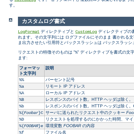
す。
カスタムログ書式
ディレクティブと
ディレクティブの
LogFormat
CustomLog
れます。その文字列には ログファイルにそのまま 書かれる文字列や
ま出力させたい引用符とバックスラッシュは バックスラッシ
リクエストの特徴そのものは "
" ディレクティブを書式の文
%
ます:
フォーマッ
説明
ト文字列
パーセント記号
%%
リモート IP アドレス
%a
ローカル IP アドレス
%A
レスポンスのバイト数。HTTP ヘッダは除く。
%B
レスポンスのバイト数。HTTP ヘッダは除く。C
%b
サーバに送られたリクエスト中のクッキー
Foo
%{
Foobar
}C
リクエストを処理するのにかかった時間、マイ
%D
環境変数
FOOBAR
の内容
%{
FOOBAR
}e
ファイル名
%f