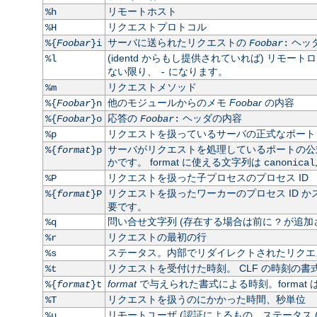
リモートホスト
%h
リクエストプロトコル
%H
サーバに送られたリクエストの
ヘッ
%{
Foobar
}i
Foobar
:
(identd からもし提供されていれば) リモート
%l
ない限り、
になります。
-
リクエストメソッド
%m
他のモジュールからのメモ
Foobar
の内容
%{
Foobar
}n
応答の
ヘッダの内容
%{
Foobar
}o
Foobar
:
リクエストを扱っているサーバの正式なポート
%p
サーバがリクエストを処理しているポートの
%{
format
}p
かです。 format に使える文字列は
canonical
リクエストを扱った子プロセスのプロセス ID
%P
リクエストを扱ったワーカーのプロセス ID かス
%{
format
}P
要です。
問い合せ文字列 (存在する場合は前に
が追加
%q
?
リクエストの最初の行
%r
ステータス。内部でリダイレクトされたリクエス
%s
リクエストを受付けた時刻。 CLF の時刻の書式
%t
format
で与えられた書式による時刻。format 
%{
format
}t
リクエストを扱うのにかかった時間、秒単位
%T
リモートユーザ (認証によるもの。ステータス 
%u