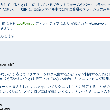
を入力しているときは、 使用しているプラットフォームがバックスラッシ
ください。 一般的に、設定ファイル中では常に普通のスラッシュのみを
 前にある
ディレクティブにより 定義された
nickname
か
LogFormat
できます。
らします:
 %>s %b"
ないかに 応じてリクエストをログ収集するかどうかを制御するために
' 文が使われたときは 設定されていない場合)、リクエストがログ収
e
ュールの両方もしくは 片方を用いてリクエストごとに設定することがで
記録したいけれど、メインログには記録したくない、というときは 以下の
ge
-image