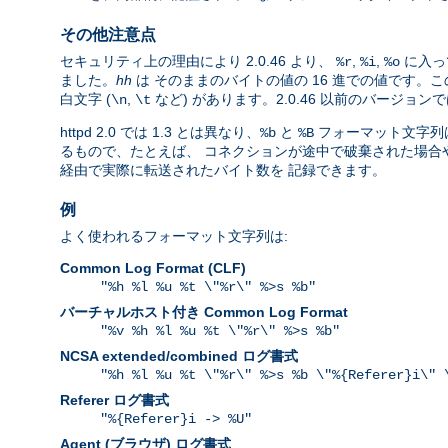
その他注意点
セキュリティ上の理由により 2.0.46 より、
,
,
に入っ
%r
%i
%o
ました。
hh
は そのままのバイトの値の 16 進での値です
白文字 (
,
など) があります。2.0.46 以前のバージ
\n
\t
httpd 2.0 では 1.3 とは異なり、
と
フォーマット文字列は
%b
%B
るもので、たとえば、 コネクションが途中で破棄された場合や、
経由で実際に転送されたバイト数を 記録できます。
例
よく使われるフォーマット文字列は:
Common Log Format (CLF)
"%h %l %u %t \"%r\" %>s %b"
バーチャルホスト付き Common Log Format
"%v %h %l %u %t \"%r\" %>s %b"
NCSA extended/combined ログ書式
"%h %l %u %t \"%r\" %>s %b \"%{Referer}i\" 
Referer ログ書式
"%{Referer}i -> %U"
Agent (ブラウザ) ログ書式