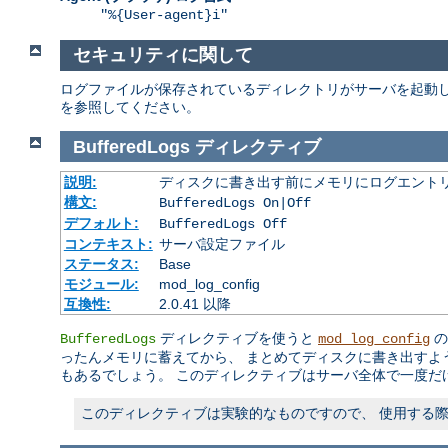
"%{User-agent}i"
セキュリティに関して
ログファイルが保存されているディレクトリがサーバを起動し
を参照してください。
BufferedLogs
ディレクティブ
説明:
ディスクに書き出す前にメモリにログエント
構文:
BufferedLogs On|Off
デフォルト:
BufferedLogs Off
コンテキスト:
サーバ設定ファイル
ステータス:
Base
モジュール:
mod_log_config
互換性:
2.0.41 以降
ディレクティブを使うと
の
BufferedLogs
mod_log_config
ったんメモリに蓄えてから、 まとめてディスクに書き出すよ
もあるでしょう。 このディレクティブはサーバ全体で一度だ
このディレクティブは実験的なものですので、 使用する