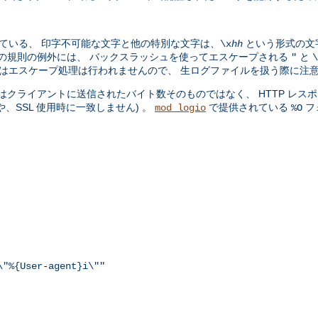
ている、 印字不可能な文字と他の特別な文字は、
という形式の文
\x
hh
。この規則の例外には、 バックスラッシュを使ってエスケープされる
と
"
\
ョンではエスケープ処理は行われませんので、 生ログファイルを扱う際に注
クライアントに送信されたバイト数そのものではなく、 HTTP レスポ
SSL 使用時に一致しません) 。
で提供されている
フ
mod_logio
%O
\"%{User-agent}i\""