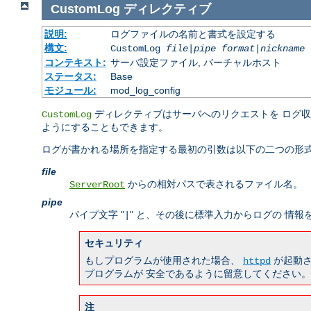
CustomLog
ディレクティブ
説明:
ログファイルの名前と書式を設定する
構文:
CustomLog
file
|
pipe
format
|
nickname
[
コンテキスト:
サーバ設定ファイル, バーチャルホスト
ステータス:
Base
モジュール:
mod_log_config
ディレクティブはサーバへのリクエストを ログ
CustomLog
ようにすることもできます。
ログが書かれる場所を指定する最初の引数は以下の二つの形式
file
からの相対パスで表されるファイル名。
ServerRoot
pipe
パイプ文字 "
" と、その後に標準入力からログの 情
|
セキュリティ
もしプログラムが使用された場合、
が起動さ
httpd
プログラムが 安全であるように留意してください。
注