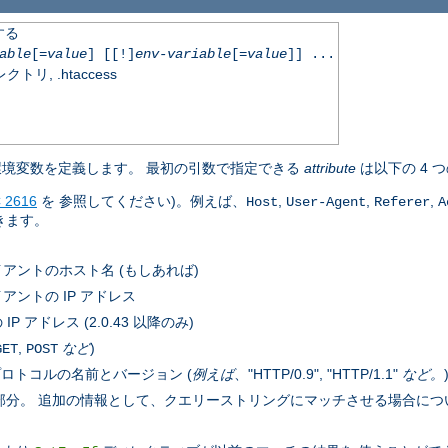
する
able
[=
value
] [[!]
env-variable
[=
value
]] ...
, .htaccess
境変数を定義します。 最初の引数で指定できる
attribute
は以下の 4 
 2616
を 参照してください)。例えば、
,
,
,
Host
User-Agent
Referer
A
きます。
アントのホスト名 (もしあれば)
アントの IP アドレス
 アドレス (2.0.43 以降のみ)
,
など
)
GET
POST
ロトコルの名前とバージョン (
例えば
、"HTTP/0.9", "HTTP/1.1"
など。
後の部分。 追加の情報として、クエリーストリングにマッチさせる場合に