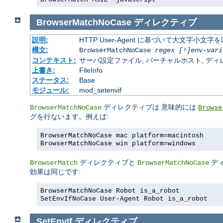
BrowserMatchNoCase
ディレクティブ
説明:
HTTP User-Agent に基づいて大文字小
構文:
BrowserMatchNoCase
regex [!]env-vari
コンテキスト:
サーバ設定ファイル, バーチャルホスト, ディレクトリ
上書き:
FileInfo
ステータス:
Base
モジュール:
mod_setenvif
ディレクティブは 意味的には
BrowserMatchNoCase
Browse
グを行ないます。例えば:
BrowserMatchNoCase mac platform=macintosh
BrowserMatchNoCase win platform=windows
ディレクティブと
デ
BrowserMatch
BrowserMatchNoCase
効果は同じです:
BrowserMatchNoCase Robot is_a_robot
SetEnvIfNoCase User-Agent Robot is_a_robot
SetEnvIf
ディレクティブ