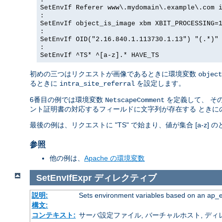
SetEnvIf Referer www\.mydomain\.example\.com 
:
SetEnvIf object_is_image xbm XBIT_PROCESSING=
:
SetEnvIf OID("2.16.840.1.113730.1.13") "(.*)"
:
SetEnvIf ^TS* ^[a-z].* HAVE_TS
初めの三つはリクエストが画像であるときに環境変数
object
るときに
を設定します。
intra_site_referral
6番目の例では環境変数
を定義して、 その
NetscapeComment
ント証明書の対応するフィールドに文字列が存在する ときに
最後の例は、リクエストに "TS" で始まり、値が集合 [a-z
参照
他の例は、
Apache の環境変数
SetEnvIfExpr
ディレクティブ
説明:
Sets environment variables based on an ap_
構文:
コンテキスト:
サーバ設定ファイル, バーチャルホスト, ディレクトリ