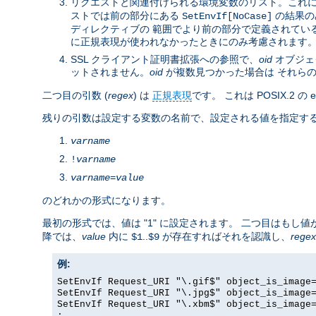
リクエストと関連付けられる環境変数のリスト。これ
ストでは前の部分にある
の結果の
SetEnvIf[NoCase]
ディレクティブの 範囲でより前の部分で定義されてい
に正規表現が使われなかったときにのみ考慮されます
SSL クライアント証明書拡張への参照で、
oid
オブジェク
ットされません。
oid
が複数見つかった場合は それら
二つ目の引数 (
regex
) は
正規表現
です。 これは POSIX.2 
残りの引数は設定する変数の名前で、設定される値を指定する
varname
!
varname
varname
=
value
のどれかの形式になります。
最初の形式では、値は "1" に設定されます。 二つ目はも
降では、
value
内に
..
が存在すればそれを認識し、
regex
$1
$9
例:
SetEnvIf Request_URI "\.gif$" object_is_image
SetEnvIf Request_URI "\.jpg$" object_is_image
SetEnvIf Request_URI "\.xbm$" object_is_image
: