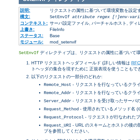
説明:
リクエストの属性に基づいて環境変数を設定
構文:
SetEnvIf
attribute regex [!]env-vari
コンテキスト:
サーバ設定ファイル, バーチャルホスト, ディレクトリ
上書き:
FileInfo
ステータス:
Base
モジュール:
mod_setenvif
ディレクティブは、リクエストの属性に基づいて環
SetEnvIf
HTTP リクエストヘッダフィールド (詳しい情報は
RFC
トヘッダの集合を現すために 正規表現を使うこともで
以下のリクエストの一部分のどれか:
- リクエストを行なっているクライ
Remote_Host
- リクエストを行なっているクライ
Remote_Addr
- リクエストを受け取ったサーバの IP
Server_Addr
- 使用されているメソッド名 (
Request_Method
- リクエストが行なわれたプ
Request_Protocol
- URL のスキームとホストの
Request_URI
ブを参照してください。