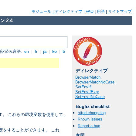
モジュール
|
ディレクティブ
|
FAQ
|
用語
|
サイトマップ
 2.4
翻訳済み言語:
en
|
fr
|
ja
|
ko
|
tr
ディレクティブ
BrowserMatch
BrowserMatchNoCase
SetEnvIf
SetEnvIfExpr
SetEnvIfNoCase
Bugfix checklist
httpd changelog
す。 これらの環境変数を使用して、
Known issues
Report a bug
定をすることができます。 これ
参照