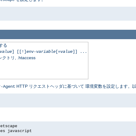
定する
value
] [[!]
env-variable
[=
value
]] ...
, .htaccess
HTTP リクエストヘッダに基づいて 環境変数を設定します。以
r-Agent
netscape
mes javascript