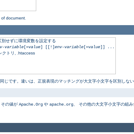
n of document.
区別せずに環境変数を設定する
v-variable
[=
value
] [[!]
env-variable
[=
value
]] ...
, .htaccess
 同じです。違いは、正規表現のマッチングが大文字小文字を区別しない
、その値が
や
、 その他の大文字小文字の組
Apache.Org
apache.org