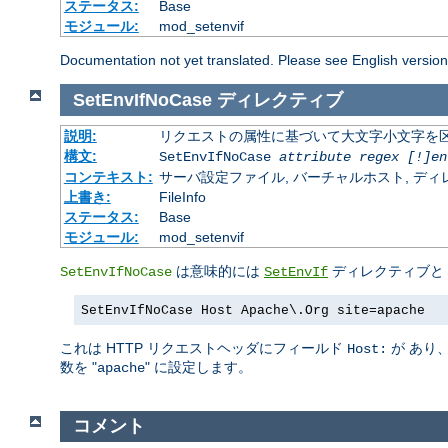
ステータス:
Base
モジュール:
mod_setenvif
Documentation not yet translated. Please see English versio
SetEnvIfNoCase
ディレクティブ
説明:
リクエストの属性に基づいて大文字小文字を
構文:
SetEnvIfNoCase
attribute regex [!]en
コンテキスト:
サーバ設定ファイル, バーチャルホスト, ディレクトリ
上書き:
FileInfo
ステータス:
Base
モジュール:
mod_setenvif
は意味的には
ディレクティブと
SetEnvIfNoCase
SetEnvIf
SetEnvIfNoCase Host Apache\.Org site=apache
これは HTTP リクエストヘッダにフィールド
が あり
Host:
数を "
" に設定します。
apache
コメント