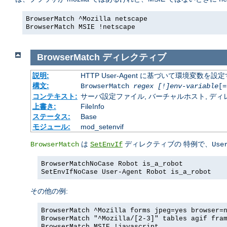
BrowserMatch ^Mozilla netscape
BrowserMatch MSIE !netscape
BrowserMatch
ディレクティブ
説明:
HTTP User-Agent に基づいて環境変数を設
構文:
BrowserMatch
regex [!]env-variable
[=
コンテキスト:
サーバ設定ファイル, バーチャルホスト, ディレクトリ
上書き:
FileInfo
ステータス:
Base
モジュール:
mod_setenvif
は
ディレクティブの 特例で、
BrowserMatch
SetEnvIf
Use
BrowserMatchNoCase Robot is_a_robot
SetEnvIfNoCase User-Agent Robot is_a_robot
その他の例:
BrowserMatch ^Mozilla forms jpeg=yes browser=
BrowserMatch "^Mozilla/[2-3]" tables agif fra
BrowserMatch MSIE !javascript