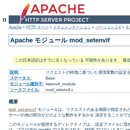
Apache
>
HTTP サーバ
>
ドキュメンテーション
>
バージョン 2.4
>
モ
Apache モジュール mod_setenvif
この日本語訳はすでに古くなっている 可能性があります。 最
説明:
リクエストの特徴に基づいた環境変数の設定
ステータス:
Base
モジュール識別子:
setenvif_module
ソースファイル:
mod_setenvif.c
概要
モジュールは、リクエストのある側面が指定された
mod_setenvif
サーバの他の部分がどのような動作をするかを 決定することがで
このモジュールが提供するディレクティブは、 設定ファイルに現
は、ブラウザが mozilla ではあるけれど、MSIE ではないときに
ne