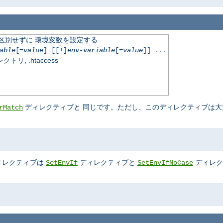
文字を区別せずに 環境変数を設定する
able
[=
value
] [[!]
env-variable
[=
value
]] ...
, .htaccess
ディレクティブと 同じです。ただし、このディレクティブは大
rMatch
ィレクティブは
ディレクティブと
ディレク
SetEnvIf
SetEnvIfNoCase