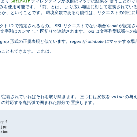
により
ディレクティブが以前のマッチの結果を 使うことがで
SetEnvIf
みを使用可能です。「前」とは、 より広い範囲に対して定義されている 
るか、ということです。 環境変数である可能性は、リクエストの特性
。
ト ID で指定されるもの。 SSL リクエストでない場合や
oid
が設定さ
の文字列はカンマ
区切りで連結されます。
oid
は文字列型拡張への
','
の egrep 形式の正規表現と似ています。
regex
が
attribute
にマッチする場
こともできます。 これは、
し値が定義されていればそれを取り除きます。 三つ目は変数を
の与え
value
の対応する丸括弧で囲まれた部分で 置換します。
=gif
=jpg
=xbm