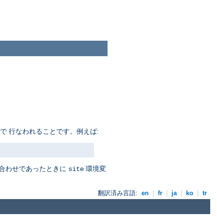
で 行なわれることです。例えば:
み合わせであったときに
環境変
site
翻訳済み言語:
en
|
fr
|
ja
|
ko
|
tr