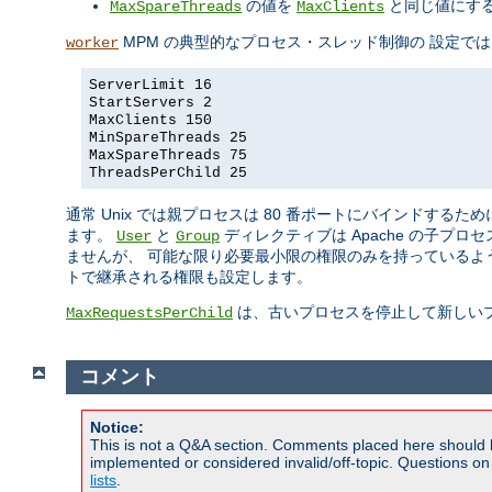
の値を
と同じ値にす
MaxSpareThreads
MaxClients
MPM の典型的なプロセス・スレッド制御の 設定で
worker
ServerLimit 16
StartServers 2
MaxClients 150
MinSpareThreads 25
MaxSpareThreads 75
ThreadsPerChild 25
通常 Unix では親プロセスは 80 番ポートにバインドするた
ます。
と
ディレクティブは Apache の子
User
Group
ませんが、 可能な限り必要最小限の権限のみを持っているよ
トで継承される権限も設定します。
は、古いプロセスを停止して新しい
MaxRequestsPerChild
コメント
Notice:
This is not a Q&A section. Comments placed here should 
implemented or considered invalid/off-topic. Questions o
lists
.