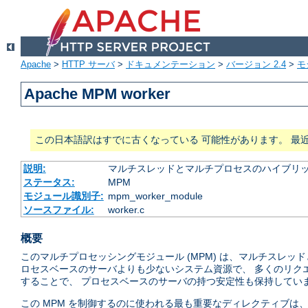
Apache
>
HTTP サーバ
>
ドキュメンテーション
>
バージョン 2.4
>
モ
Apache MPM worker
この日本語訳はすでに古くなっている 可能性があります。 最
説明:
マルチスレッドとマルチプロセスのハイブリッ
ステータス:
MPM
モジュール識別子:
mpm_worker_module
ソースファイル:
worker.c
概要
このマルチプロセッシングモジュール (MPM) は、マルチスレ
ロセスベースのサーバよりも少ないシステム資源で、 多くのリク
することで、 プロセスベースのサーバの持つ安定性も保持してい
この MPM を制御するのに使われる最も重要なディレクティブは