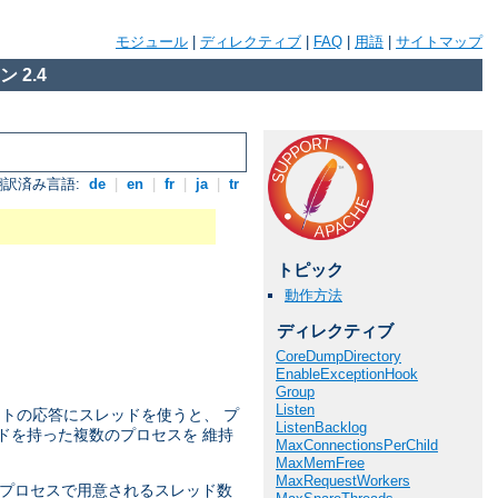
モジュール
|
ディレクティブ
|
FAQ
|
用語
|
サイトマップ
 2.4
翻訳済み言語:
de
|
en
|
fr
|
ja
|
tr
トピック
動作方法
ディレクティブ
CoreDumpDirectory
EnableExceptionHook
Group
Listen
ストの応答にスレッドを使うと、 プ
ListenBacklog
ドを持った複数のプロセスを 維持
MaxConnectionsPerChild
MaxMemFree
MaxRequestWorkers
子プロセスで用意されるスレッド数