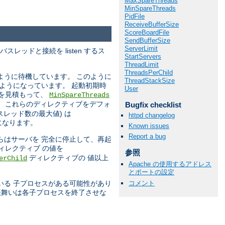
MaxSpareThreads
MinSpareThreads
PidFile
ReceiveBufferSize
ScoreBoardFile
SendBufferSize
ServerLimit
レッドと接続を listen するス
StartServers
ThreadLimit
ThreadsPerChild
ように待機しています。 このように
ThreadStackSize
ようになっています。 起動初期時
User
数を見積もって、
MinSpareThreads
で、 これらのディレクティブをデフォ
Bugfix checklist
レッド数の最大値) は
httpd changelog
になります。
Known issues
Report a bug
らはサーバを 完全に停止して、再起
ィレクティブ の値を
参照
ディレクティブの 値以上
erChild
Apache の使用するアドレス
とポートの設定
コメント
いる 子プロセスがある可能性があり
振舞いは各子プロセスを終了させな