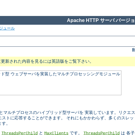
Apache HTTP サーバ バージョン
ジュール
近更新された内容を見るには英語版をご覧下さい。
ド型 ウェブサーバを実装したマルチプロセッシングモジュール
ッドとマルチプロセスのハイブリッド型サーバを 実装しています。リクエ
エストに応答することができます。 それにもかかわらず、多くのスレッ
ます。
、
と
です。
は 各
ThreadsPerChild
MaxClients
ThreadsPerChild