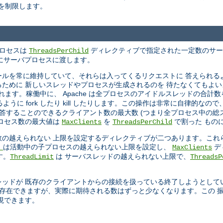
を制限します。
プロセスは
ディレクティブで指定された一定数のサーバス
ThreadsPerChild
ときにサーバプロセスに渡します。
ールを常に維持していて、それらは入ってくるリクエストに 答えられる
ために 新しいスレッドやプロセスが生成されるのを 待たなくてもよい
ます。稼働中に、 Apache は全プロセスのアイドルスレッドの合計
に fork したり kill したりします。この操作は非常に自律的なの
答することのできるクライアント数の最大数 (つまり全プロセス中の総ス
ロセス数の最大値は
を
で割った もの
MaxClients
ThreadsPerChild
の越えられない 上限を設定するディレクティブが二つあります。これ
は活動中の子プロセスの越えられない上限を設定し、
デ
t
MaxClients
す。
は サーバスレッドの越えられない上限で、
ThreadLimit
ThreadsP
ッドが 既存のクライアントからの接続を扱っている終了しようとして
 存在できますが、実際に期待される数はずっと少なくなります。この 
現できます。