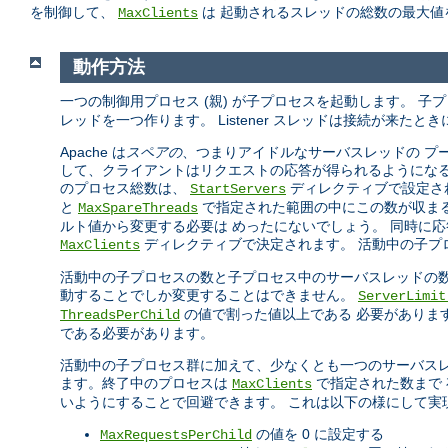
を制御して、
は 起動されるスレッドの総数の最大値
MaxClients
動作方法
一つの制御用プロセス (親) が子プロセスを起動します。 子
レッドを一つ作ります。 Listener スレッドは接続が来た
Apache は
スペアの
、つまりアイドルなサーバスレッドの プ
して、クライアントはリクエストの応答が得られるようになる
のプロセス総数は、
ディレクティブで設定され
StartServers
と
で指定された範囲の中にこの数が収まるよう
MaxSpareThreads
ルト値から変更する必要は めったにないでしょう。 同時に応
ディレクティブで決定されます。 活動中の子プ
MaxClients
活動中の子プロセスの数と子プロセス中のサーバスレッドの数
動することでしか変更することはできません。
ServerLimi
の値で割った値以上である 必要がありま
ThreadsPerChild
である必要があります。
活動中の子プロセス群に加えて、少なくとも一つのサーバスレ
ます。終了中のプロセスは
で指定された数まで
MaxClients
いようにすることで回避できます。 これは以下の様にして実
の値を 0 に設定する
MaxRequestsPerChild