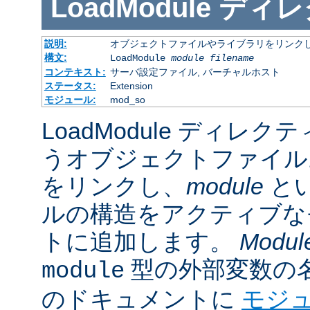
LoadModule
ディレ
説明:
オブジェクトファイルやライブラリをリンクし
構文:
LoadModule
module filename
コンテキスト:
サーバ設定ファイル, バーチャルホスト
ステータス:
Extension
モジュール:
mod_so
LoadModule ディレク
うオブジェクトファイル
をリンクし、
module
と
ルの構造をアクティブな
トに追加します。
Modul
型の外部変数の
module
のドキュメントに
モジ