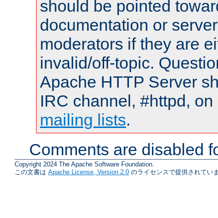
should be pointed towar
documentation or serve
moderators if they are 
invalid/off-topic. Quest
Apache HTTP Server shou
IRC channel, #httpd, on 
mailing lists
.
Comments are disabled fo
Copyright 2024 The Apache Software Foundation.
この文書は
Apache License, Version 2.0
のライセンスで提供されていま