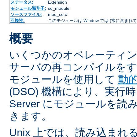
ステータス:
Extension
モジュール識別子:
so_module
ソースファイル:
mod_so.c
互換性:
このモジュールは Window では (常に含まれて
概要
いくつかのオペレーティ
サーバの再コンパイルをす
モジュールを使用して
動
(DSO) 機構により、実行時に 
Server にモジュールを
きます。
Unix 上では、読み込ま