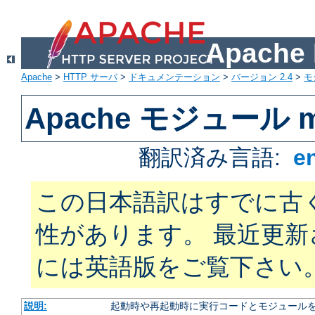
Apach
Apache
>
HTTP サーバ
>
ドキュメンテーション
>
バージョン 2.4
>
モ
Apache モジュール m
翻訳済み言語:
e
この日本語訳はすでに古
性があります。 最近更
には英語版をご覧下さい
説明:
起動時や再起動時に実行コードとモジュール