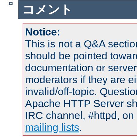
コメント
Notice:
This is not a Q&A sect
should be pointed towar
documentation or serve
moderators if they are 
invalid/off-topic. Quest
Apache HTTP Server shou
IRC channel, #httpd, on 
mailing lists
.