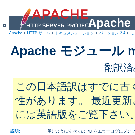
Apach
Apache
>
HTTP サーバ
>
ドキュメンテーション
>
バージョン 2.4
>
モ
Apache モジュール m
翻訳済
この日本語訳はすでに古
性があります。 最近更
には英語版をご覧下さい
説明:
望むようにすべての I/O をエラーログにダン