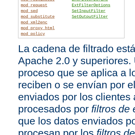
mod_request
ExtFilterOptions
mod_sed
SetInputFilter
mod_substitute
SetOutputFilter
mod_xml2enc
mod_proxy_html
mod_policy
La cadena de filtrado est
Apache 2.0 y superiores
proceso que se aplica a l
reciben o se envían por el
enviados por los clientes 
procesados por
filtros de
que los datos enviados po
procesan por los
filtros d