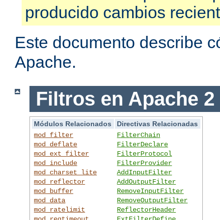
producido cambios recien
Este documento describe có
Apache.
Filtros en Apache 2
Módulos Relacionados
Directivas Relacionadas
mod_filter
FilterChain
mod_deflate
FilterDeclare
mod_ext_filter
FilterProtocol
mod_include
FilterProvider
mod_charset_lite
AddInputFilter
mod_reflector
AddOutputFilter
mod_buffer
RemoveInputFilter
mod_data
RemoveOutputFilter
mod_ratelimit
ReflectorHeader
mod_reqtimeout
ExtFilterDefine